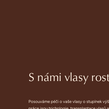
S námi vlasy ros
Posouváme péči o vaše vlasy o stupínek výš. 
práce jsou trichologie, transplantace vlasů 