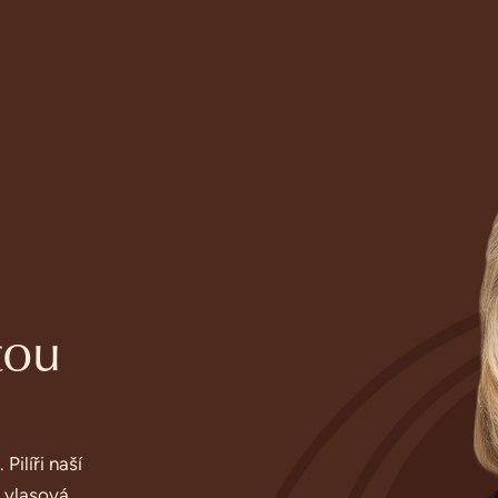
tou
Pilíři naší
a vlasová