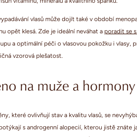
ísun vitamínů, minerálů a kvalitního spánku.
ypadávání vlasů může dojít také v období menop
nu opět klesá. Zde je ideální neváhat a
poradit se 
pu a optimální péči o vlasovou pokožku i vlasy, p
čná vzorová plešatost.
eno na muže a hormony
y, které ovlivňují stav a kvalitu vlasů, se nevyhýb
 potýkají s androgenní alopecií, kterou jistě znáte