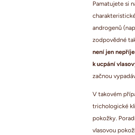
Pamatujete si n
charakteristick
androgenů (např
zodpovědné tak
není jen nepří
k ucpání vlasov
začnou vypadáv
V takovém přípa
trichologické kl
pokožky. Porad
vlasovou pokožk