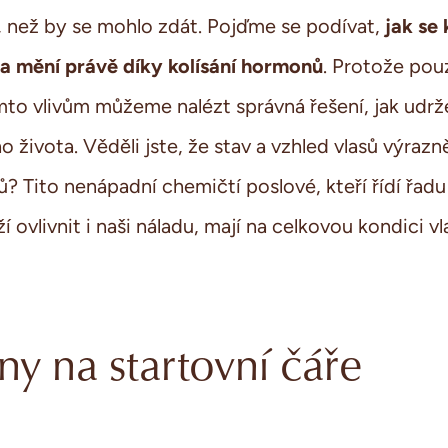
jak se
í, než
by se mohlo
zdá
t
. Pojďme se podívat,
ta mění právě díky kolísání hormonů
. Protože pou
o vlivům můžeme nalézt správná řešení, jak udrže
 života. Věděli jste, že stav a vzhled vlasů
výrazně
ů
? Tito nenápadní chem
ičtí poslové
, kteří řídí řa
ží
ovlivnit i naši náladu, mají
na celkovou kondici vl
 na startovní čáře