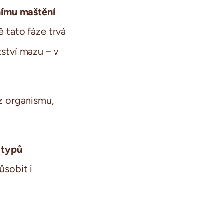
nímu maštění
tato fáze trvá
žství mazu – v
z organismu,
 typů
ůsobit i