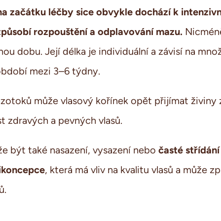
na začátku léčby sice obvykle dochází k intenziv
 způsobí rozpouštění a odplavování mazu.
Nicméně 
u dobu. Její délka je individuální a závisí na mno
období mezi 3–6 týdny.
zotoků může vlasový kořínek opět přijímat živiny 
ůst zdravých a pevných vlasů.
časté střídání
 být také nasazení, vysazení nebo
tikoncepce
, která má vliv na kvalitu vlasů a může zp
ů.