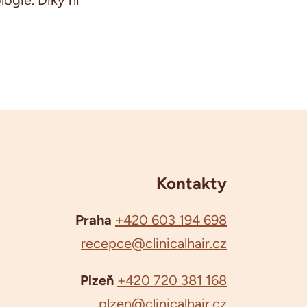
ogie. Díky ní
Kontakty
Praha
+420 603 194 698
recepce@clinicalhair.cz
Plzeň
+420 720 381 168
plzen@clinicalhair.cz