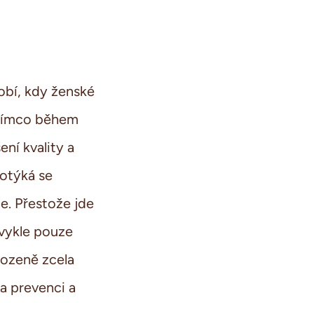
obí, kdy ženské
atímco během
ní kvality a
potýká se
e. Přestože jde
vykle pouze
rozeně zcela
 prevenci a