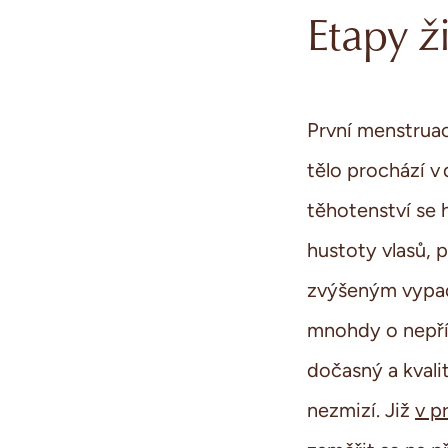
Etapy ž
První menstruac
tělo prochází 
těhotenství se 
hustoty vlasů, 
zvýšeným vypadá
mnohdy o nepří
dočasný a kvali
nezmizí. Již
v p