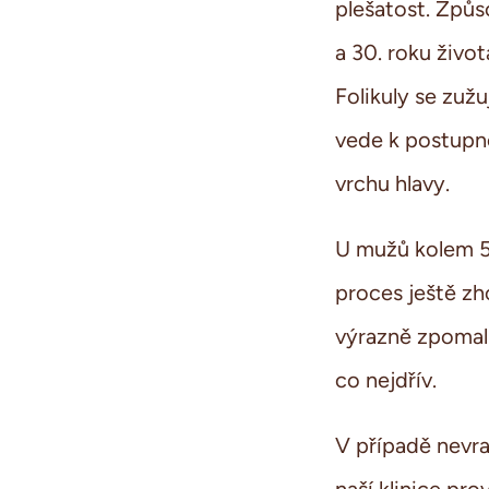
plešatost. Způs
a 30. roku živo
Folikuly se zužu
vede k postupné
vrchu hlavy.
U mužů kolem 50
proces ještě zho
výrazně zpomali
co nejdřív.
V případě nevra