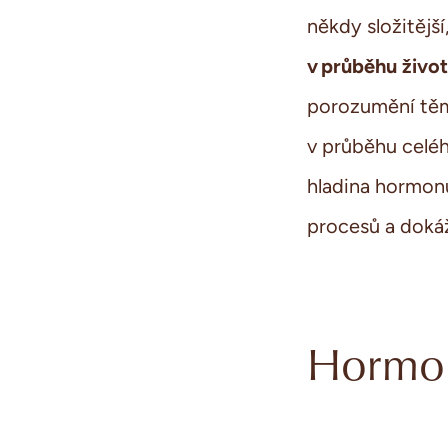
někdy
složitějš
v průběhu živo
porozumění těmt
v průběhu celého
hladina
hormon
procesů a
doká
Hormony