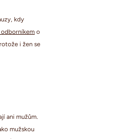
auzy, kdy
s odborníkem
o
rotože i žen se
ají ani mužům.
 jako mužskou