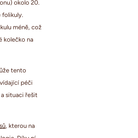
ronu) okolo 20.
folikuly.
likulu méně, což
é kolečko na
může tento
vídající péči
 situaci řešit
sů
, kterou na