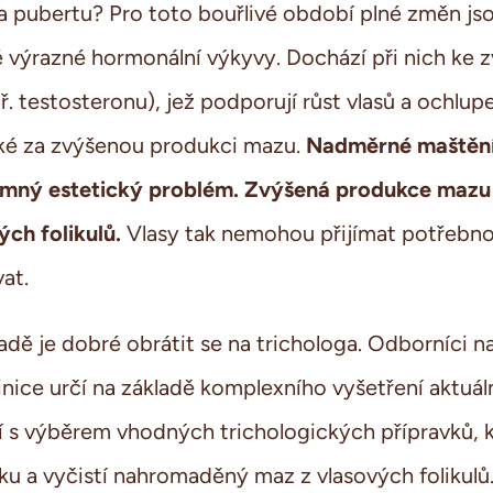
a pubertu? Pro toto bouřlivé období plné změn js
é výrazné hormonální výkyvy. Dochází při nich ke z
. testosteronu), jež podporují růst vlasů a ochlupe
Nadměrné maštění
é za zvýšenou produkci mazu.
jemný estetický problém.
Zvýšená produkce mazu
ých folikulů.
Vlasy tak nemohou přijímat potřebno
at.
dě je dobré obrátit se na trichologa. Odborníci na
inice určí na základě komplexního vyšetření aktuál
í s výběrem vhodných trichologických přípravků, 
u a vyčistí nahromaděný maz z vlasových folikulů