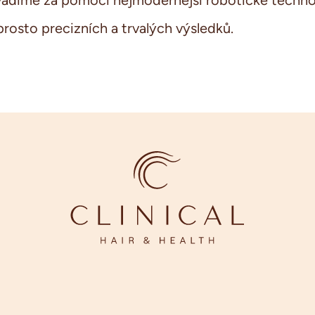
ovádíme za pomocí nejmodernější robotické technol
osto precizních a trvalých výsledků.