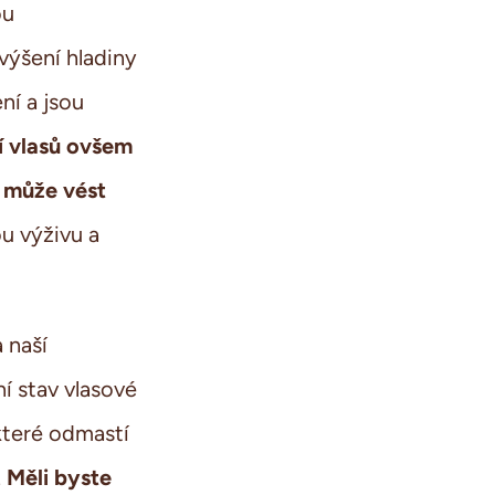
ou
výšení hladiny
ní a jsou
 vlasů ovšem
 může vést
u výživu a
 naší
ní stav vlasové
které odmastí
Měli byste
.