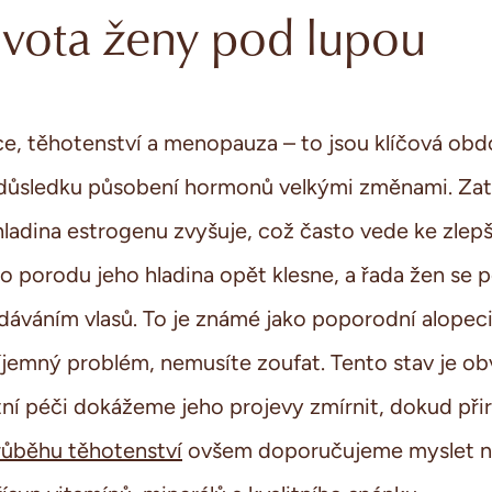
ivota ženy pod lupou
e, těhotenství a menopauza – to jsou klíčová obd
v důsledku působení hormonů velkými změnami. Z
hladina estrogenu zvyšuje, což často vede ke zlepše
po porodu jeho hladina opět klesne, a řada žen se 
váním vlasů. To je známé jako poporodní alopeci
jemný problém, nemusíte zoufat. Tento stav je ob
tní péči dokážeme jeho projevy zmírnit, dokud při
růběhu těhotenství
ovšem doporučujeme myslet na