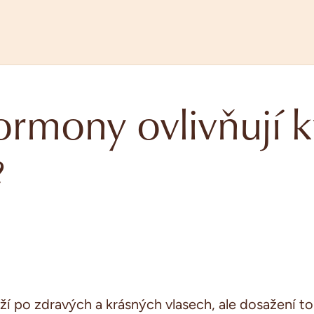
ormony ovlivňují k
?
ží
po zdravých a krásných vlasech, ale dosažení t