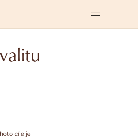
valitu
ohoto cíle
je