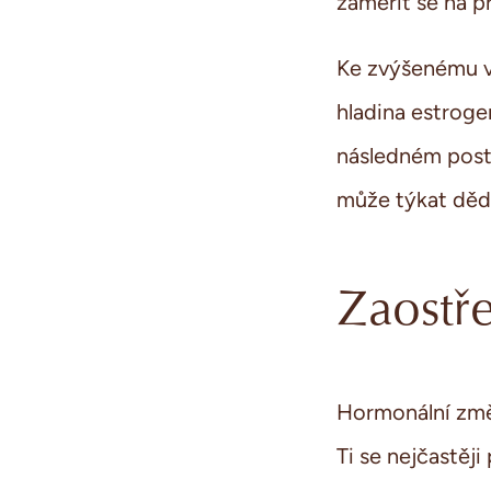
zaměřit se na př
Ke zvýšenému v
hladina estroge
následném postu
může týkat dědi
Zaostř
Hormonální změn
Ti se nejčastěji