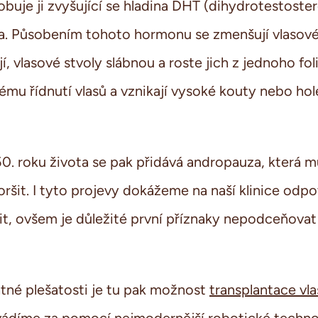
obuje ji zvyšující se hladina DHT (dihydrotestoste
ta. Působením tohoto hormonu se zmenšují vlasové 
jí, vlasové stvoly slábnou a roste jich z jednoho fo
mu řídnutí vlasů a vznikají vysoké kouty nebo hol
. roku života se pak přidává andropauza, která 
ršit. I tyto projevy dokážeme na naší klinice odpo
t, ovšem je důležité první příznaky nepodceňovat a
tné plešatosti je tu pak možnost
transplantace vla