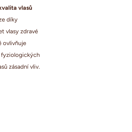
kvalita vlasů
ze díky
t vlasy zdravé
 ovlivňuj
e
du fyziologických
asů
zásadní vliv.